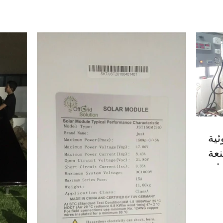
ية
عة
نو
إنت